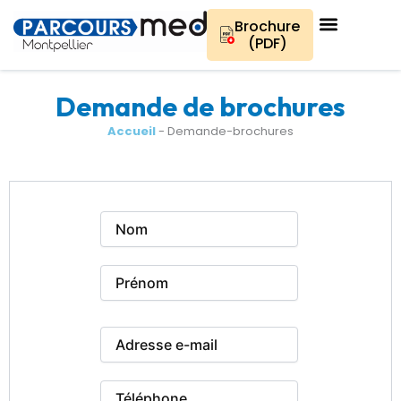
Aller
au
Brochure
contenu
(PDF)
Demande de brochures
Accueil
-
Demande-brochures